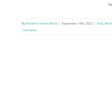
Sa
Arab Fashion Week, Exklusives
VIP-Galadinner mit Madame
By
Madame Sabine Balve
|
September 18th, 2022
|
Gala
,
Medi
Sabine Balve
Comments