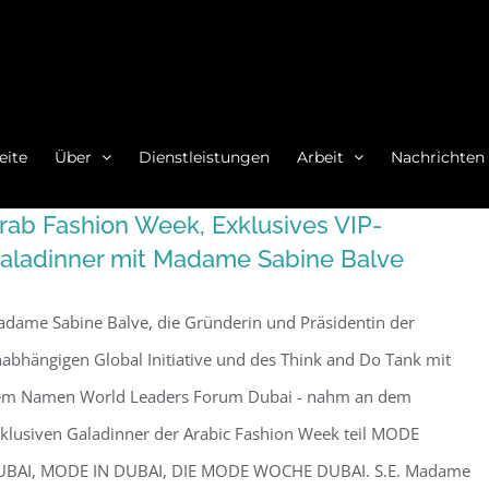
eite
Über
Dienstleistungen
Arbeit
Nachrichten
rab Fashion Week, Exklusives VIP-
aladinner mit Madame Sabine Balve
dame Sabine Balve, die Gründerin und Präsidentin der
abhängigen Global Initiative und des Think and Do Tank mit
em Namen World Leaders Forum Dubai - nahm an dem
klusiven Galadinner der Arabic Fashion Week teil MODE
UBAI, MODE IN DUBAI, DIE MODE WOCHE DUBAI. S.E. Madame