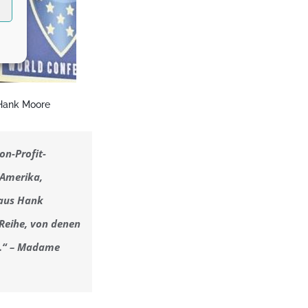
 Hank Moore
Non-Profit-
 Amerika,
 aus Hank
-Reihe, von denen
n.“ – Madame