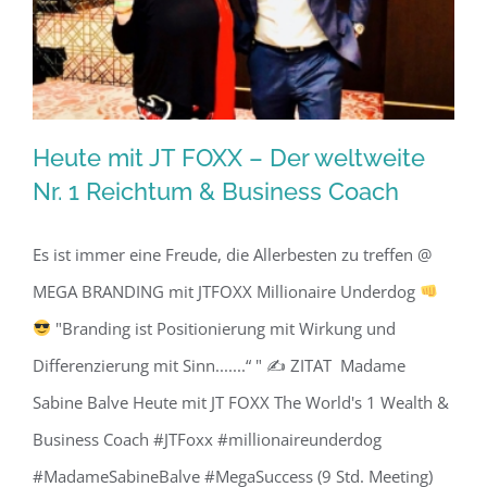
Heute mit JT FOXX – Der weltweite
Nr. 1 Reichtum & Business Coach
Es ist immer eine Freude, die Allerbesten zu treffen @
Heute mit JT FOXX – Der weltweite Nr.
MEGA BRANDING mit JTFOXX Millionaire Underdog
1 Reichtum & Business Coach
"Branding ist Positionierung mit Wirkung und
Differenzierung mit Sinn.......“ " ✍
ZITAT Madame
Sabine Balve Heute mit JT FOXX The World's 1 Wealth &
Business Coach #JTFoxx #millionaireunderdog
#MadameSabineBalve #MegaSuccess (9 Std. Meeting)