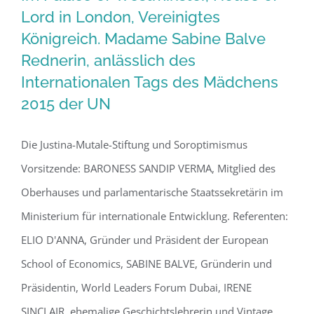
Im Palace of Westminster, House of
Lord in London, Vereinigtes
Königreich. Madame Sabine Balve
Lord in London, Vereinigtes
Rednerin, anlässlich des
Königreich. Madame Sabine Balve
Internationalen Tags des Mädchens
Rednerin, anlässlich des
2015 der UN
Internationalen Tags des Mädchens
2015 der UN
Die Justina-Mutale-Stiftung und Soroptimismus
Vorsitzende: BARONESS SANDIP VERMA, Mitglied des
Oberhauses und parlamentarische Staatssekretärin im
Ministerium für internationale Entwicklung. Referenten:
ELIO D'ANNA, Gründer und Präsident der European
School of Economics, SABINE BALVE, Gründerin und
Präsidentin, World Leaders Forum Dubai, IRENE
SINCLAIR, ehemalige Geschichtslehrerin und Vintage