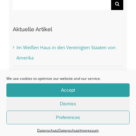
Search
for:
Aktuelle Artikel
Im Weißen Haus in den Vereinigten Staaten von
Amerika
LIVE bei CGTN China Global Television Network
We use cookies to optimize our website and our service.
Accept
Ehre, Seine Königliche Hoheit Scheich Saeed bin
Maktoum bin Rashid Al Maktoum im Palast
Dismiss
seines Großvaters zu besuchen
Preferences
Hallo Welt!
Datenschutz
Datenschutz
Impressum