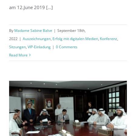
am 12.June 2019 [...]
By
Madame Sabine Balve
|
September 18th,
2022
|
Auszeichnungen
,
Erfolg mit digitalen Medien
,
Konferenz
,
Sitzungen
,
VIP-Einladung
|
0 Comments
Read More